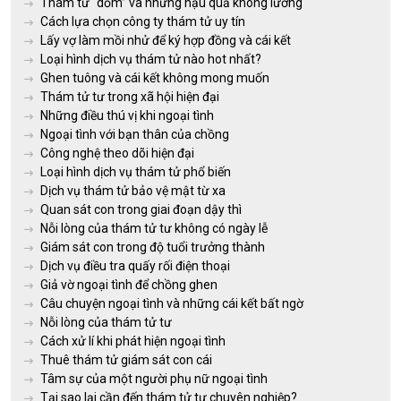
Thám tử “dỏm” và những hậu quả không lường
Cách lựa chọn công ty thám tử uy tín
Lấy vợ làm mồi nhử để ký hợp đồng và cái kết
Loại hình dịch vụ thám tử nào hot nhất?
Ghen tuông và cái kết không mong muốn
Thám tử tư trong xã hội hiện đại
Những điều thú vị khi ngoại tình
Ngoại tình với bạn thân của chồng
Công nghệ theo dõi hiện đại
Loại hình dịch vụ thám tử phổ biến
Dịch vụ thám tử bảo vệ mật từ xa
Quan sát con trong giai đoạn dậy thì
Nỗi lòng của thám tử tư không có ngày lễ
Giám sát con trong độ tuổi trưởng thành
Dịch vụ điều tra quấy rối điện thoại
Giả vờ ngoại tình để chồng ghen
Câu chuyện ngoại tình và những cái kết bất ngờ
Nỗi lòng của thám tử tư
Cách xử lí khi phát hiện ngoại tình
Thuê thám tử giám sát con cái
Tâm sự của một người phụ nữ ngoại tình
Tại sao lại cần đến thám tử tư chuyên nghiệp?