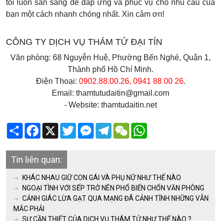
tôi luôn sẵn sàng để đáp ứng và phục vụ cho nhu cầu của
bạn một cách nhanh chóng nhất. Xin cảm ơn!
CÔNG TY DỊCH VỤ THÁM TỬ ĐẠI TÍN
Văn phòng: 68 Nguyễn Huệ, Phường Bến Nghé, Quận 1,
Thành phố Hồ Chí Minh.
Điện Thoại:
0902.88.00.26, 0941 88 00 26
.
Email: thamtutudaitin@gmail.com
- Website: thamtudaitin.net
Share
Facebook
X
Twitter
Messenger
Telegram
WeChat
WhatsApp
Tin liên quan:
KHÁC NHAU GIỮ CON GÁI VÀ PHỤ NỮ NHƯ THẾ NÀO
NGOẠI TÌNH VỚI SẾP TRỞ NÊN PHỔ BIẾN CHỐN VĂN PHÒNG
CẢNH GIÁC LỪA GẠT QUA MẠNG ĐÃ CẢNH TĨNH NHỮNG VẪN
MẮC PHẢI
SỰ CẦN THIẾT CỦA DỊCH VỤ THÁM TỬ NHƯ THẾ NÀO ?