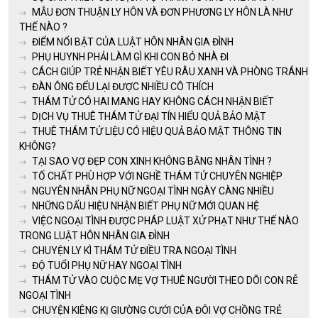
MẪU ĐƠN THUẬN LY HÔN VÀ ĐƠN PHƯƠNG LY HÔN LÀ NHƯ
THẾ NÀO ?
ĐIỂM NỔI BẬT CỦA LUẬT HÔN NHÂN GIA ĐÌNH
PHỤ HUYNH PHẢI LÀM GÌ KHI CON BỎ NHÀ ĐI
CÁCH GIÚP TRẺ NHẬN BIẾT YÊU RÂU XANH VÀ PHÒNG TRÁNH
ĐÀN ÔNG ĐỂU LẠI ĐƯỢC NHIỀU CÔ THÍCH
THÁM TỬ CÓ HAI MANG HAY KHÔNG CÁCH NHẬN BIẾT
DỊCH VỤ THUÊ THÁM TỬ ĐẠI TÍN HIỂU QUẢ BẢO MẬT
THUÊ THÁM TỬ LIỆU CÓ HIỆU QUẢ BẢO MẬT THÔNG TIN
KHÔNG?
TẠI SAO VỢ ĐẸP CON XINH KHÔNG BẰNG NHÂN TÌNH ?
TỐ CHẤT PHÙ HỢP VỚI NGHỀ THÁM TỬ CHUYÊN NGHIỆP
NGUYÊN NHÂN PHỤ NỮ NGOẠI TÌNH NGÀY CÀNG NHIỀU
NHỮNG DẤU HIỆU NHẬN BIẾT PHỤ NỮ MỚI QUAN HỆ
VIỆC NGOẠI TÌNH ĐƯỢC PHÁP LUẬT XỬ PHẠT NHƯ THẾ NÀO
TRONG LUẬT HÔN NHÂN GIA ĐÌNH
CHUYỆN LY KÌ THÁM TỬ ĐIỀU TRA NGOẠI TÌNH
ĐỘ TUỔI PHỤ NỮ HAY NGOẠI TÌNH
THÁM TỬ VÀO CUỘC MẸ VỢ THUÊ NGƯỜI THEO DÕI CON RỄ
NGOẠI TÌNH
CHUYỆN KIÊNG KỊ GIƯỜNG CƯỚI CỦA ĐÔI VỢ CHỒNG TRẺ