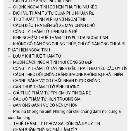
CÁCH XỬ LÝ KHI VỢ NGOẠI TÌNH
CHỒNG NGOẠI TÌNH CÓ NÊN THA THỨ NÍU KÉO
DỊCH VỤ THÁM TỬ TƯ QUẬN PHÚ NHUẬN RẺ
THỦ THUẬT TINH VI PHỤ NỮ NGOẠI TÌNH
CÁCH ĐIỀU TRA BIỂN SỐ XE MÁY CHÍNH CHỦ
CÔNG TY THÁM TỬ TPHCM GIÁ RẺ
KINH NGHIỆM THUÊ THÁM TỬ ĐIỀU TRA NGOẠI TÌNH
KHÔNG CÓ ĐÀN ÔNG CHUNG THỦY, CHỈ CÓ ĐÀN ÔNG CHƯA BỊ
PHÁT HIỆN NGOẠI TÌNH
LƯU Ý KHI THUÊ THÁM TỬ
MUÔN CÁCH NGOẠI TÌNH NƠI CÔNG SỞ ĐẸP
CÔNG TY THÁM TỬ TÂY NINH ĐIỀU TRA THEO YÊU CẦU UY TÍN
CÁCH THEO DÕI CHỒNG BẰNG IPHONE KHÔNG BỊ PHÁT HIỆN
CHỒNG ĐÁNH VỢ CÓ CHẤP NHẬN ĐƯỢC KHÔNG
CẦN THUỂ THÁM TỬ Ở BÌNH DƯƠNG
GIÁ THUÊ THÁM TỬ TPHCM UY TÍN GIÁ RẺ
CÂU ĐÓ THÁM TỬ HIỆN TRƯỜNG GIẢ
ĐÀN ÔNG ĐÁNH VỢ CÓ NÊN LY HÔN
Phụ nữ không hề biết: Những nỗi khổ chẳng dám nói cùng ai
của đàn ông
THUÊ THÁM TỬ TPHCM SÀI GÒN GIÁ RẺ UY TÍN
CHÁN BUỒN CHỒ NG PHẢI LÀM GÌ ?