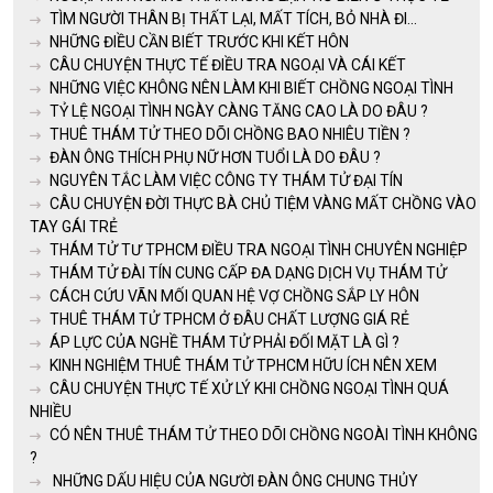
TÌM NGƯỜI THÂN BỊ THẤT LẠI, MẤT TÍCH, BỎ NHÀ ĐI...
NHỮNG ĐIỀU CẦN BIẾT TRƯỚC KHI KẾT HÔN
CÂU CHUYỆN THỰC TẾ ĐIỀU TRA NGOẠI VÀ CÁI KẾT
NHỮNG VIỆC KHÔNG NÊN LÀM KHI BIẾT CHỒNG NGOẠI TÌNH
TỶ LỆ NGOẠI TÌNH NGÀY CÀNG TĂNG CAO LÀ DO ĐÂU ?
THUÊ THÁM TỬ THEO DÕI CHỒNG BAO NHIÊU TIỀN ?
ĐÀN ÔNG THÍCH PHỤ NỮ HƠN TUỔI LÀ DO ĐÂU ?
NGUYÊN TẮC LÀM VIỆC CÔNG TY THÁM TỬ ĐẠI TÍN
CÂU CHUYỆN ĐỜI THỰC BÀ CHỦ TIỆM VÀNG MẤT CHỒNG VÀO
TAY GÁI TRẺ
THÁM TỬ TƯ TPHCM ĐIỀU TRA NGOẠI TÌNH CHUYÊN NGHIỆP
THÁM TỬ ĐÀI TÍN CUNG CẤP ĐA DẠNG DỊCH VỤ THÁM TỬ
CÁCH CỨU VÃN MỐI QUAN HỆ VỢ CHỒNG SẮP LY HÔN
THUÊ THÁM TỬ TPHCM Ở ĐÂU CHẤT LƯỢNG GIÁ RẺ
ÁP LỰC CỦA NGHỀ THÁM TỬ PHẢI ĐỐI MẶT LÀ GÌ ?
KINH NGHIỆM THUÊ THÁM TỬ TPHCM HỮU ÍCH NÊN XEM
CÂU CHUYỆN THỰC TẾ XỬ LÝ KHI CHỒNG NGOẠI TÌNH QUÁ
NHIỀU
CÓ NÊN THUÊ THÁM TỬ THEO DÕI CHỒNG NGOÀI TÌNH KHÔNG
?
NHỮNG DẤU HIỆU CỦA NGƯỜI ĐÀN ÔNG CHUNG THỦY