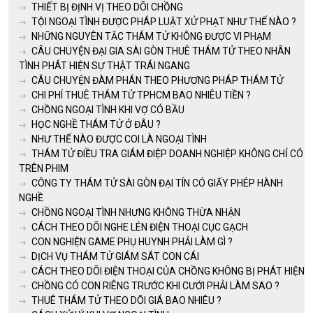
THIẾT BỊ ĐỊNH VỊ THEO DÕI CHỒNG
TỘI NGOẠI TÌNH ĐƯỢC PHÁP LUẬT XỬ PHẠT NHƯ THẾ NÀO ?
NHỮNG NGUYÊN TẮC THÁM TỬ KHÔNG ĐƯỢC VI PHẠM
CÂU CHUYỆN ĐẠI GIA SÀI GÒN THUÊ THÁM TỬ THEO NHÂN
TÌNH PHÁT HIỆN SỰ THẬT TRÁI NGANG
CÂU CHUYỆN ĐÀM PHÁN THEO PHƯƠNG PHÁP THÁM TỬ
CHI PHÍ THUÊ THÁM TỬ TPHCM BAO NHIÊU TIỀN ?
CHỒNG NGOẠI TÌNH KHI VỢ CÓ BẦU
HỌC NGHỀ THÁM TỬ Ở ĐÂU ?
NHƯ THẾ NÀO ĐƯỢC COI LÀ NGOẠI TÌNH
THÁM TỬ ĐIỀU TRA GIÁM ĐIỆP DOANH NGHIỆP KHÔNG CHỈ CÓ
TRÊN PHIM
CÔNG TY THÁM TỬ SÀI GÒN ĐẠI TÍN CÓ GIẤY PHÉP HÀNH
NGHỀ
CHỒNG NGOẠI TÌNH NHƯNG KHÔNG THỪA NHẬN
CÁCH THEO DÕI NGHE LÉN ĐIỆN THOẠI CỤC GẠCH
CON NGHIỆN GAME PHỤ HUYNH PHẢI LÀM GÌ ?
DỊCH VỤ THÁM TỬ GIÁM SÁT CON CÁI
CÁCH THEO DÕI ĐIỆN THOẠI CỦA CHỒNG KHÔNG BỊ PHÁT HIỆN
CHỒNG CÓ CON RIÊNG TRƯỚC KHI CƯỚI PHẢI LÀM SAO ?
THUÊ THÁM TỬ THEO DÕI GIÁ BAO NHIÊU ?