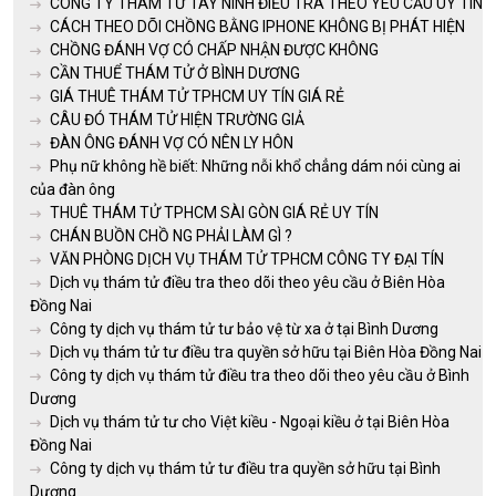
CÔNG TY THÁM TỬ TÂY NINH ĐIỀU TRA THEO YÊU CẦU UY TÍN
CÁCH THEO DÕI CHỒNG BẰNG IPHONE KHÔNG BỊ PHÁT HIỆN
CHỒNG ĐÁNH VỢ CÓ CHẤP NHẬN ĐƯỢC KHÔNG
CẦN THUỂ THÁM TỬ Ở BÌNH DƯƠNG
GIÁ THUÊ THÁM TỬ TPHCM UY TÍN GIÁ RẺ
CÂU ĐÓ THÁM TỬ HIỆN TRƯỜNG GIẢ
ĐÀN ÔNG ĐÁNH VỢ CÓ NÊN LY HÔN
Phụ nữ không hề biết: Những nỗi khổ chẳng dám nói cùng ai
của đàn ông
THUÊ THÁM TỬ TPHCM SÀI GÒN GIÁ RẺ UY TÍN
CHÁN BUỒN CHỒ NG PHẢI LÀM GÌ ?
VĂN PHÒNG DỊCH VỤ THÁM TỬ TPHCM CÔNG TY ĐẠI TÍN
Dịch vụ thám tử điều tra theo dõi theo yêu cầu ở Biên Hòa
Đồng Nai
Công ty dịch vụ thám tử tư bảo vệ từ xa ở tại Bình Dương
Dịch vụ thám tử tư điều tra quyền sở hữu tại Biên Hòa Đồng Nai
Công ty dịch vụ thám tử điều tra theo dõi theo yêu cầu ở Bình
Dương
Dịch vụ thám tử tư cho Việt kiều - Ngoại kiều ở tại Biên Hòa
Đồng Nai
Công ty dịch vụ thám tử tư điều tra quyền sở hữu tại Bình
Dương