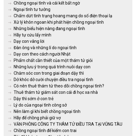
Chồng ngoại tình và cái kết bất ngờ
Ngoại tình tư tưởng
Chấm dứt tình trạng hoang mang do số điện thoại lạ
Xử lý khôn ngoan khi phát hiện chồng ngoại tình
Những biểu hiện nàng đang ngoại tình
Hãy tự cứu lấy mình
Dạy con vâng lời
Đàn ông và những lí do ngoại tình
Dạy con theo cách người Nhật
Phẩm chất cần thiết của một thám tử giỏi
Những lưu ý trong quá trình nuôi dạy con
Chăm sóc con trong giai đoạn dậy thì
Dở khóc dở cười chuyện điều tra ngoại tình
Có nên thuê thám tử theo dõi chồng ngoại tình?
Thuê thám tử giám sát con cái đi học xa nhà
Dậy thì sớm ở con trẻ
Lý do của ngoại tình công sở
Nên làm gì khi biết chồng ngoại tình
Hãy để chồng phải giữ vợ
VĂN PHÒNG CÔNG TY THÁM TỬ ĐIỀU TRA TẠI VŨNG TÀU
Chồng ngoại tình để kiếm con trai