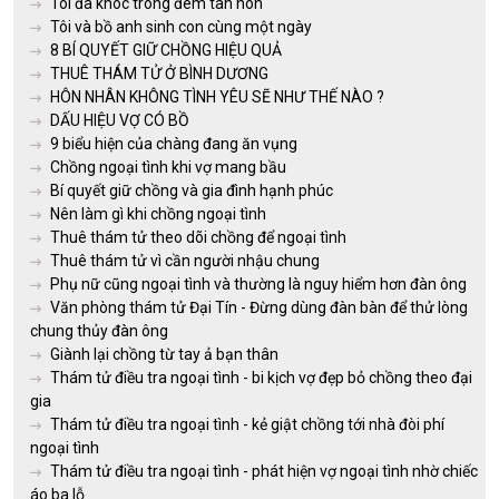
Tôi đã khóc trong đêm tân hôn
Tôi và bồ anh sinh con cùng một ngày
8 BÍ QUYẾT GIỮ CHỒNG HIỆU QUẢ
THUÊ THÁM TỬ Ở BÌNH DƯƠNG
HÔN NHÂN KHÔNG TÌNH YÊU SẼ NHƯ THẾ NÀO ?
DẤU HIỆU VỢ CÓ BỒ
9 biểu hiện của chàng đang ăn vụng
Chồng ngoại tình khi vợ mang bầu
Bí quyết giữ chồng và gia đình hạnh phúc
Nên làm gì khi chồng ngoại tình
Thuê thám tử theo dõi chồng để ngoại tình
Thuê thám tử vì cần người nhậu chung
Phụ nữ cũng ngoại tình và thường là nguy hiểm hơn đàn ông
Văn phòng thám tử Đại Tín - Đừng dùng đàn bàn để thử lòng
chung thủy đàn ông
Giành lại chồng từ tay ả bạn thân
Thám tử điều tra ngoại tình - bi kịch vợ đẹp bỏ chồng theo đại
gia
Thám tử điều tra ngoại tình - kẻ giật chồng tới nhà đòi phí
ngoại tình
Thám tử điều tra ngoại tình - phát hiện vợ ngoại tình nhờ chiếc
áo ba lỗ