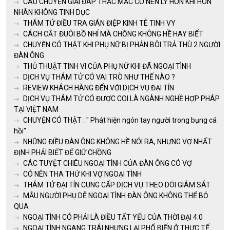
CÂU CHUYỆN GIẢI ĐÁP THẮC MẮC CÓ NÊN LY HÔN KHI HÔN
NHÂN KHÔNG TINH DỤC
THÁM TỬ ĐIỀU TRA GIÁN ĐIỆP KINH TÊ TINH VY
CÁCH CẮT ĐUÔI BỒ NHÍ MÀ CHỒNG KHÔNG HỀ HAY BIẾT
CHUYỆN CÓ THẬT KHI PHỤ NỮ BỊ PHẢN BÔI TRẢ THÙ 2 NGƯỜI
ĐÀN ÔNG
THỦ THUẬT TINH VI CỦA PHỤ NỮ KHI ĐÃ NGOẠI TÌNH
DỊCH VỤ THÁM TỬ CÓ VAI TRÒ NHƯ THẾ NÀO ?
REVIEW KHÁCH HÀNG ĐẾN VỚI DỊCH VỤ ĐẠI TÍN
DỊCH VỤ THÁM TỬ CÓ ĐƯỢC COI LÀ NGÀNH NGHỀ HỢP PHÁP
TẠI VIỆT NAM
CHUYỆN CÓ THẬT : " Phát hiện ngón tay người trong bụng cá
hồi"
NHỮNG ĐIỀU ĐÀN ÔNG KHÔNG HỀ NÓI RA, NHƯNG VỢ NHẤT
ĐỊNH PHẢI BIẾT ĐỂ GIỮ CHỒNG
CÁC TUYỆT CHIÊU NGOẠI TÌNH CỦA ĐÀN ÔNG CÓ VỢ
CÓ NÊN THA THỨ KHI VỢ NGOẠI TÌNH
THÁM TỬ ĐẠI TÍN CUNG CẤP DỊCH VỤ THEO DÕI GIÁM SÁT
MẪU NGƯỜI PHỤ DỄ NGOẠI TÌNH ĐÀN ÔNG KHÔNG THỂ BỎ
QUA
NGOẠI TÌNH CÓ PHẢI LÀ ĐIỀU TẤT YẾU CỦA THỜI ĐẠI 4.0
NGOẠI TÌNH NGANG TRÁI NHƯNG LẠI PHỔ BIẾN Ở THỰC TẾ