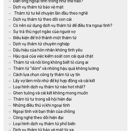
Đàn ông ngoại tình trông như thế nào?
Dịch vụ thám tử bảo vệ mật
Thám tử tư kể chuyện lần đầu theo nghề
Dịch vụ thám tử theo dõi con cái
Có nên sử dụng dịch vụ thám tử để điều tra ngoại tình?
Sự trả thù ngọt ngào của người vợ
Điều kiện để trở thành một thám tử
Dịch vụ thám tử chuyên nghiệp
Dấu hiệu của hôn nhân không tình yêu
Hậu quả của việc kiểm soát con cái quá chặt
Thám tử và nỗi lòng không biết tỏ cùng ai
Thám tử “dỏm” và những hậu quả không lường
Cách lựa chọn công ty thám tử uy tín
Lấy vợ làm mồi nhử để ký hợp đồng và cái kết
Loại hình dịch vụ thám tử nào hot nhất?
Ghen tuông và cái kết không mong muốn
Thám tử tư trong xã hội hiện đại
Những điều thú vị khi ngoại tình
Ngoại tình với bạn thân của chồng
Công nghệ theo dõi hiện đại
Loại hình dịch vụ thám tử phổ biến
Dịch vụ thám tử bảo vệ mật từ xa