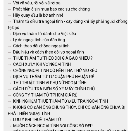
Vội vã yêu, rồi vội vã rời xa
Phát hiện ô sin mua bao cao su cho chồng
Hãy quay đầu là bờ anh nhé
Thám tử điều tra ngoại tình - cay đắng khi lấy phải người chồng
tệ bạc
Dịch vụ thám tử dành cho Việt kiều
Lý do ngoại tình của đàn ông
Cách theo dõi chồng ngoại tình
Dấu hiệu và cách theo dõi vợ ngoại tình
THUÊ THÁM TỬ THEO DÕI GIÁ BAO NHIÊU ?
CÁCH XỬ LÝ KHI VỢ NGOẠI TÌNH
CHỒNG NGOẠI TÌNH CÓ NÊN THA THỨ NÍU KÉO
DỊCH VỤ THÁM TỬ TƯ QUẬN PHÚ NHUẬN RẺ
THỦ THUẬT TINH VI PHỤ NỮ NGOẠI TÌNH
CÁCH ĐIỀU TRA BIỂN SỐ XE MÁY CHÍNH CHỦ
CÔNG TY THÁM TỬ TPHCM GIÁ RẺ
KINH NGHIỆM THUÊ THÁM TỬ ĐIỀU TRA NGOẠI TÌNH
KHÔNG CÓ ĐÀN ÔNG CHUNG THỦY, CHỈ CÓ ĐÀN ÔNG CHƯA BỊ
PHÁT HIỆN NGOẠI TÌNH
LƯU Ý KHI THUÊ THÁM TỬ
MUÔN CÁCH NGOẠI TÌNH NƠI CÔNG SỞ ĐẸP