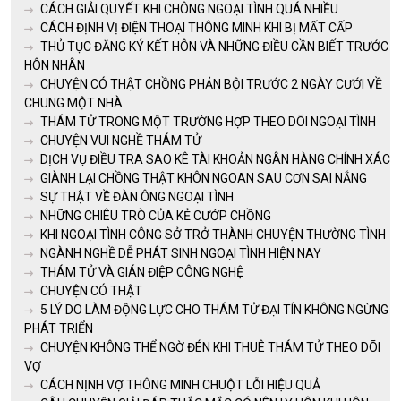
CÁCH GIẢI QUYẾT KHI CHÔNG NGOẠI TÌNH QUÁ NHIỀU
CÁCH ĐỊNH VỊ ĐIỆN THOẠI THÔNG MINH KHI BỊ MẤT CẤP
THỦ TỤC ĐĂNG KÝ KẾT HÔN VÀ NHỮNG ĐIỀU CẦN BIẾT TRƯỚC
HÔN NHÂN
CHUYỆN CÓ THẬT CHỒNG PHẢN BỘI TRƯỚC 2 NGÀY CƯỚI VỀ
CHUNG MỘT NHÀ
THÁM TỬ TRONG MỘT TRƯỜNG HỢP THEO DÕI NGOẠI TÌNH
CHUYỆN VUI NGHỀ THÁM TỬ
DỊCH VỤ ĐIỀU TRA SAO KÊ TÀI KHOẢN NGÂN HÀNG CHÍNH XÁC
GIÀNH LẠI CHỒNG THẬT KHÔN NGOAN SAU CƠN SAI NẮNG
SỰ THẬT VỀ ĐÀN ÔNG NGOẠI TÌNH
NHỮNG CHIÊU TRÒ CỦA KẺ CƯỚP CHỒNG
KHI NGOẠI TÌNH CÔNG SỞ TRỞ THÀNH CHUYỆN THƯỜNG TÌNH
NGÀNH NGHỀ DỄ PHÁT SINH NGOẠI TÌNH HIỆN NAY
THÁM TỬ VÀ GIÁN ĐIỆP CÔNG NGHỆ
CHUYỆN CÓ THẬT
5 LÝ DO LÀM ĐỘNG LỰC CHO THÁM TỬ ĐẠI TÍN KHÔNG NGỪNG
PHÁT TRIỂN
CHUYỆN KHÔNG THỂ NGỜ ĐÉN KHI THUÊ THÁM TỬ THEO DÕI
VỢ
CÁCH NỊNH VỢ THÔNG MINH CHUỘT LỖI HIỆU QUẢ